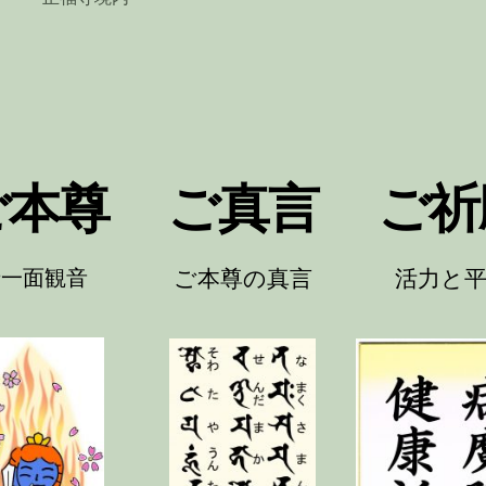
ご本尊
ご真言
ご祈
十一面観音
ご本尊の真言
活力と