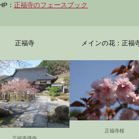
HP：
正福寺のフェースブック
正福寺
メインの花：正福
正福寺桜
正福寺境内