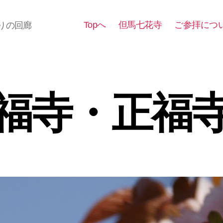
Topへ
但馬七花寺
ご参拝につ
りの回廊
福寺・正福