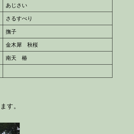
あじさい
さるすべり
撫子
金木犀 秋桜
南天 椿
ります。