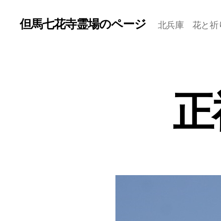
但馬七花寺霊場のページ
北兵庫 花と祈
正