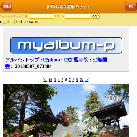
但馬七花寺霊場のサイト
Welcome Guest! ID
PASS
register
|
lost password
アルバムトップ
:
photo
:
加盟寺院
:
隆国
寺
: 20130507_073804
[<
前
3
4
5
6
7
8
9
次
>]