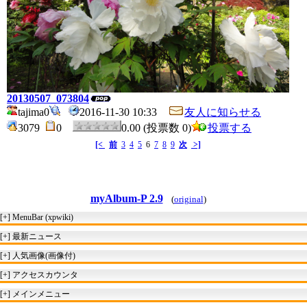
20130507_073804
tajima0
2016-11-30 10:33
友人に知らせる
3079
0
0.00 (投票数 0)
投票する
[<
前
3
4
5
6
7
8
9
次
>]
myAlbum-P 2.9
(
original
)
[+]
MenuBar (xpwiki)
[+]
最新ニュース
[+]
人気画像(画像付)
[+]
アクセスカウンタ
[+]
メインメニュー