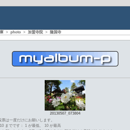
庫
>
photo
>
加盟寺院
>
隆国寺
20130507_073804
投票は一度だけにお願いします。
 10 までです： 1 が最低、 10 が最高