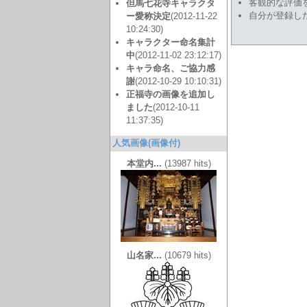
客観的な評価
但馬七花寺キャラクタ
自分が登録し
ー愛称決定
(2012-11-22
10:24:30)
キャラクター命名集計
中
(2012-11-02 23:12:17)
キャラ命名、ご協力感
謝
(2012-10-29 10:10:31)
正福寺の画像を追加し
ました
(2012-10-11
11:37:35)
人気画像(画像付)
本堂内...
(13987 hits)
山名家...
(10679 hits)