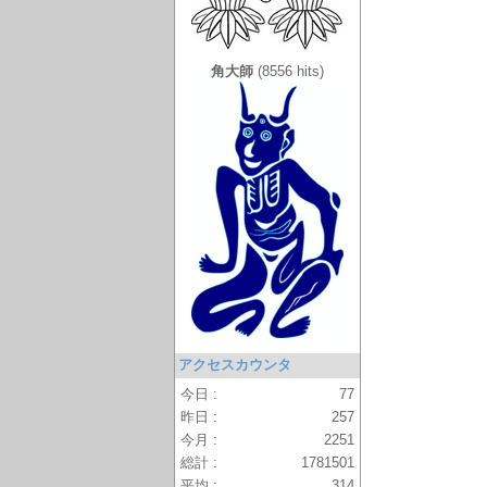
角大師
(8556 hits)
アクセスカウンタ
今日 :
77
昨日 :
257
今月 :
2251
総計 :
1781501
平均 :
314