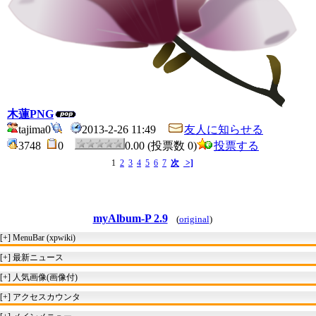
木蓮PNG
tajima0
2013-2-26 11:49
友人に知らせる
3748
0
0.00 (投票数 0)
投票する
1
2
3
4
5
6
7
次
>]
myAlbum-P 2.9
(
original
)
[+]
MenuBar (xpwiki)
[+]
最新ニュース
[+]
人気画像(画像付)
[+]
アクセスカウンタ