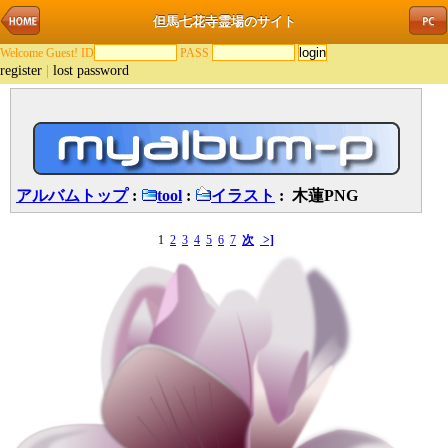
但馬七花寺霊場のサイト
Welcome Guest! ID
PASS
register
|
lost password
アルバムトップ
:
tool
:
イラスト
: 木蓮PNG
1
2
3
4
5
6
7
次
>]