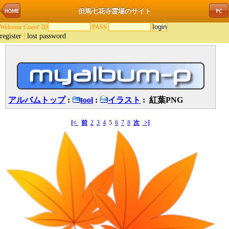
但馬七花寺霊場のサイト
Welcome Guest! ID
PASS
register
|
lost password
アルバムトップ
:
tool
:
イラスト
: 紅葉PNG
[<
前
2
3
4
5
6
7
8
次
>]