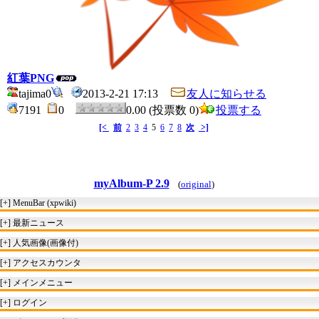
紅葉PNG
tajima0
2013-2-21 17:13
友人に知らせる
7191
0
0.00 (投票数 0)
投票する
[<
前
2
3
4
5
6
7
8
次
>]
myAlbum-P 2.9
(
original
)
[+]
MenuBar (xpwiki)
[+]
最新ニュース
[+]
人気画像(画像付)
[+]
アクセスカウンタ
[+]
メインメニュー
[+]
ログイン