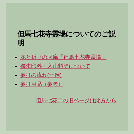
但馬七花寺霊場についてのご説
明
花と祈りの回廊「但馬七花寺霊場」
御朱印料・入山料等について
参拝の流れ(一例)
参拝用品（参考）
但馬七花寺の旧ページは此方から