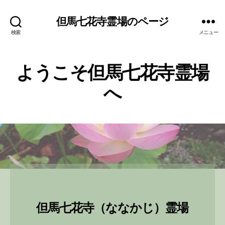
但馬七花寺霊場のページ
検索
メニュー
ようこそ但馬七花寺霊場
へ
但馬七花寺（ななかじ）霊場