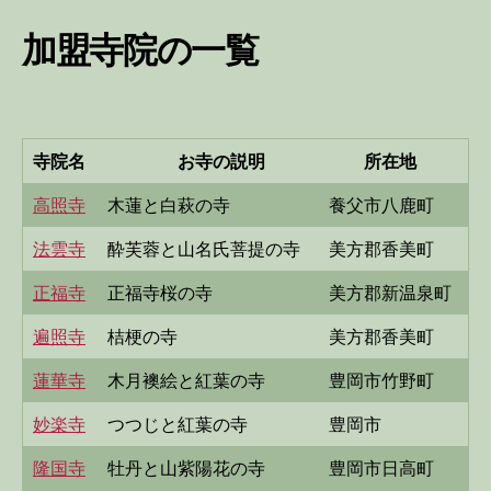
加盟寺院の一覧
寺院名
お寺の説明
所在地
高照寺
木蓮と白萩の寺
養父市八鹿町
法雲寺
酔芙蓉と山名氏菩提の寺
美方郡香美町
正福寺
正福寺桜の寺
美方郡新温泉町
遍照寺
桔梗の寺
美方郡香美町
蓮華寺
木月襖絵と紅葉の寺
豊岡市竹野町
妙楽寺
つつじと紅葉の寺
豊岡市
隆国寺
牡丹と山紫陽花の寺
豊岡市日高町