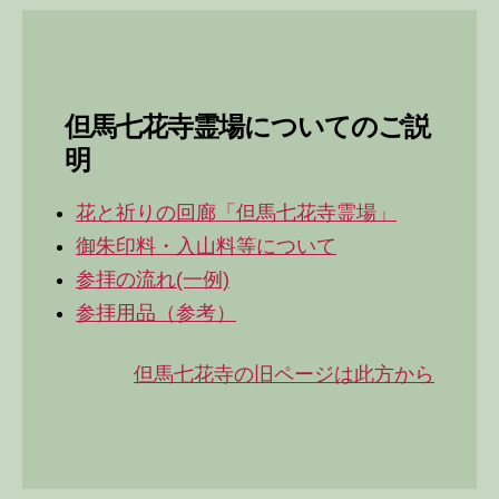
但馬七花寺霊場についてのご説
明
花と祈りの回廊「但馬七花寺霊場」
御朱印料・入山料等について
参拝の流れ(一例)
参拝用品（参考）
但馬七花寺の旧ページは此方から