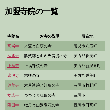
加盟寺院の一覧
寺院名
お寺の説明
所在地
高照寺
木蓮と白萩の寺
養父市八鹿町
法雲寺
酔芙蓉と山名氏菩提の寺
美方郡香美町
正福寺
正福寺桜の寺
美方郡新温泉町
遍照寺
桔梗の寺
美方郡香美町
蓮華寺
木月襖絵と紅葉の寺
豊岡市竹野町
妙楽寺
つつじと紅葉の寺
豊岡市
隆国寺
牡丹と山紫陽花の寺
豊岡市日高町