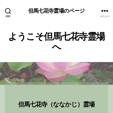
但馬七花寺霊場のページ
検索
メニュー
ようこそ但馬七花寺霊場
へ
但馬七花寺（ななかじ）霊場