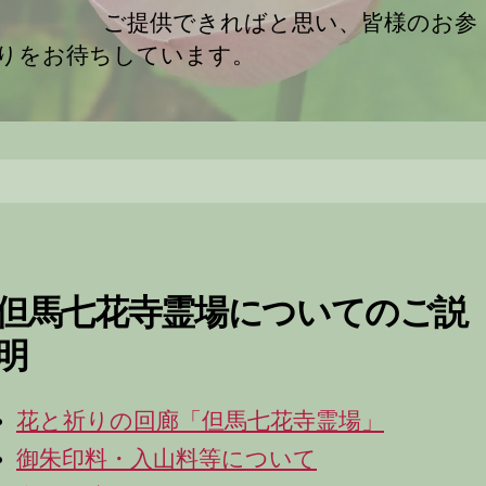
ご提供できればと思い、皆様のお参
りをお待ちしています。
但馬七花寺霊場についてのご説
明
花と祈りの回廊「但馬七花寺霊場」
御朱印料・入山料等について