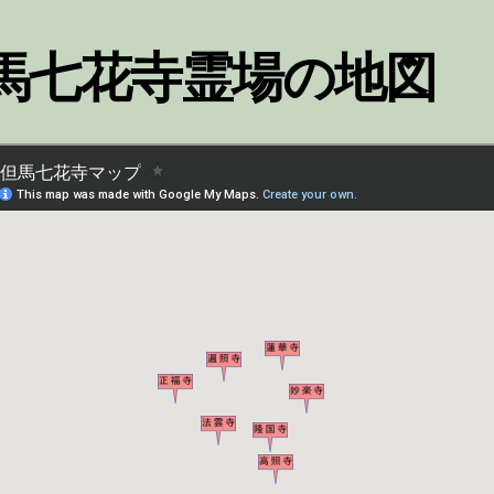
馬七花寺霊場の地図