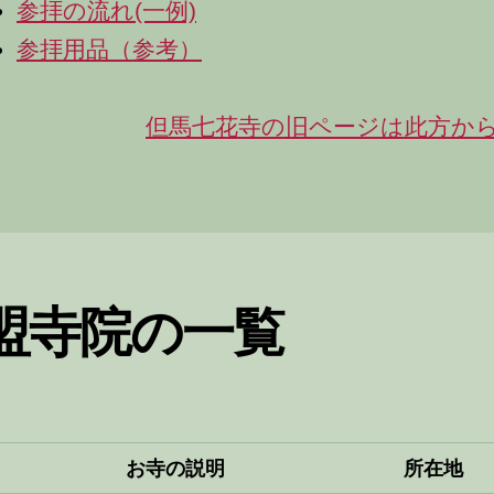
参拝の流れ(一例)
参拝用品（参考）
但馬七花寺の旧ページは此方か
盟寺院の一覧
お寺の説明
所在地