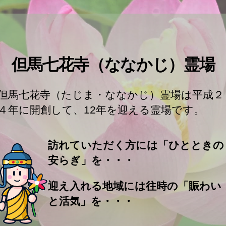
但馬七花寺（ななかじ）霊場
但馬七花寺（たじま・ななかじ）霊場は平成２
４年に開創して、12年を迎える霊場です。
訪れていただく方には「ひとときの
安らぎ」を・・・
迎え入れる地域には往時の「賑わい
と活気」を・・・