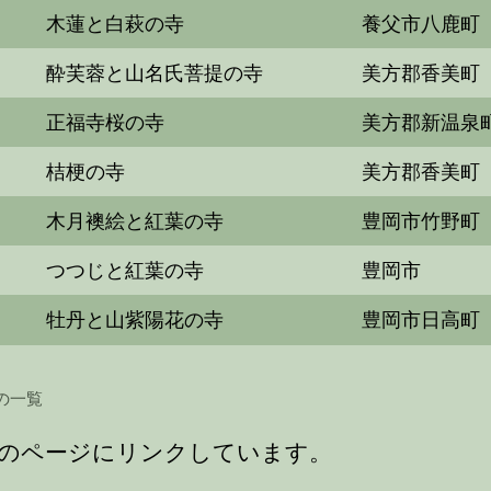
木蓮と白萩の寺
養父市八鹿町
酔芙蓉と山名氏菩提の寺
美方郡香美町
正福寺桜の寺
美方郡新温泉
桔梗の寺
美方郡香美町
木月襖絵と紅葉の寺
豊岡市竹野町
つつじと紅葉の寺
豊岡市
牡丹と山紫陽花の寺
豊岡市日高町
の一覧
のページにリンクしています。