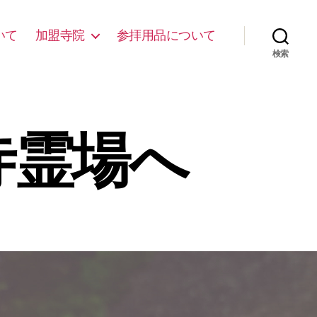
いて
加盟寺院
参拝用品について
検索
寺霊場へ