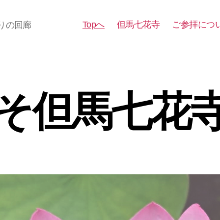
Topへ
但馬七花寺
ご参拝につ
りの回廊
そ但馬七花