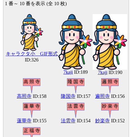
1 番～ 10 番を表示 (全 10 枚)
キャラクタ小 GIF形式
ID:326
7kaji
ID:189
7kaji
ID:190
高照寺
ID:158
隆国寺
ID:157
遍照寺
ID:156
蓮華寺
ID:155
法雲寺
ID:154
妙楽寺
ID:152