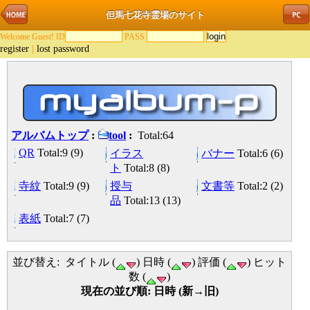
但馬七花寺霊場のサイト
Welcome Guest! ID
PASS
register
|
lost password
アルバムトップ
:
tool
:
Total:64
QR
Total:9 (9)
イラス
バナー
Total:6 (6)
ト
Total:8 (8)
寺紋
Total:9 (9)
授与
文書等
Total:2 (2)
品
Total:13 (13)
表紙
Total:7 (7)
並び替え: タイトル (
) 日時 (
) 評価 (
) ヒット
数 (
)
現在の並び順: 日時 (新→旧)