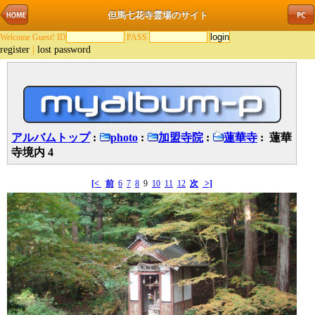
但馬七花寺霊場のサイト
Welcome Guest! ID
PASS
register
|
lost password
アルバムトップ
:
photo
:
加盟寺院
:
蓮華寺
: 蓮華
寺境内 4
[<
前
6
7
8
9
10
11
12
次
>]