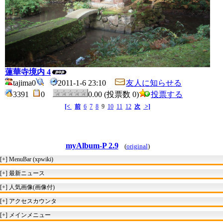
蓮華寺境内 4
tajima0
2011-1-6 23:10
友人に知らせる
3391
0
0.00 (投票数 0)
投票する
[<
前
6
7
8
9
10
11
12
次
>]
myAlbum-P 2.9
(
original
)
[+]
MenuBar (xpwiki)
[+]
最新ニュース
[+]
人気画像(画像付)
[+]
アクセスカウンタ
[+]
メインメニュー