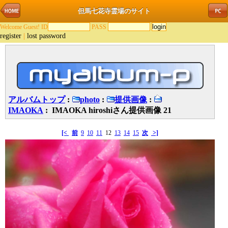
但馬七花寺霊場のサイト
Welcome Guest! ID
PASS
register
|
lost password
アルバムトップ
:
photo
:
提供画像
:
IMAOKA
: IMAOKA hiroshiさん提供画像 21
[<
前
9
10
11
12
13
14
15
次
>]