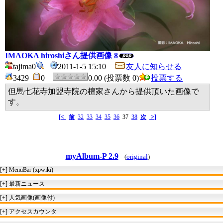
IMAOKA hiroshiさん提供画像 8
tajima0
2011-1-5 15:10
友人に知らせる
3429
0
0.00 (投票数 0)
投票する
但馬七花寺加盟寺院の檀家さんから提供頂いた画像で
す。
[<
前
32
33
34
35
36
37
38
次
>]
myAlbum-P 2.9
(
original
)
[+]
MenuBar (xpwiki)
[+]
最新ニュース
[+]
人気画像(画像付)
[+]
アクセスカウンタ