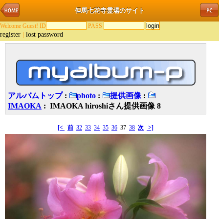
但馬七花寺霊場のサイト
Welcome Guest! ID
PASS
register
|
lost password
アルバムトップ
:
photo
:
提供画像
:
IMAOKA
: IMAOKA hiroshiさん提供画像 8
[<
前
32
33
34
35
36
37
38
次
>]