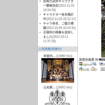
但馬七花寺キャラクタ
ー愛称決定
(2012-11-22
10:24:30)
キャラクター命名集計
中
(2012-11-02 23:12:17)
キャラ命名、ご協力感
謝
(2012-10-29 10:10:31)
正福寺の画像を追加し
ました
(2012-10-11
11:37:35)
人気画像(画像付)
本堂内...
(13990 hits)
高照寺風景 80
tajima0
2
4196
0
山名家...
(10681 hits)