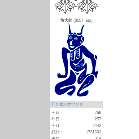
角大師
(8557 hits)
アクセスカウンタ
今日 :
268
昨日 :
257
今月 :
2442
総計 :
1781692
平均 :
314