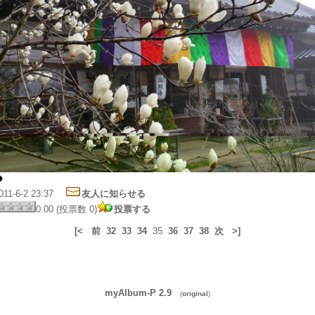
011-6-2 23:37
友人に知らせる
0.00 (投票数 0)
投票する
[<
前
32
33
34
35
36
37
38
次
>]
myAlbum-P 2.9
(
original
)