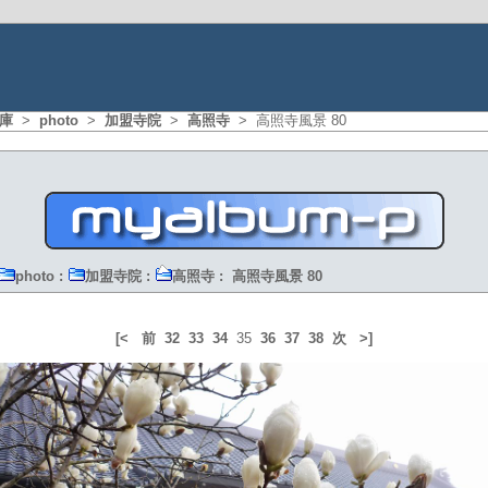
庫
>
photo
>
加盟寺院
>
高照寺
> 高照寺風景 80
photo
:
加盟寺院
:
高照寺
: 高照寺風景 80
[<
前
32
33
34
35
36
37
38
次
>]