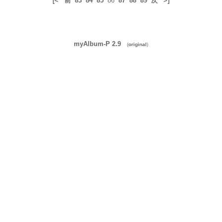
[<
前
83
84
85
86
87
88
89
次
>]
myAlbum-P 2.9
(
original
)