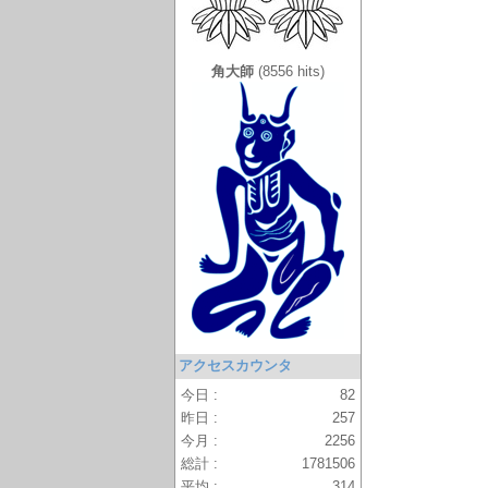
角大師
(8556 hits)
アクセスカウンタ
今日 :
82
昨日 :
257
今月 :
2256
総計 :
1781506
平均 :
314