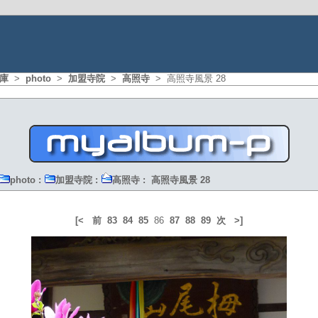
庫
>
photo
>
加盟寺院
>
高照寺
> 高照寺風景 28
photo
:
加盟寺院
:
高照寺
: 高照寺風景 28
[<
前
83
84
85
86
87
88
89
次
>]