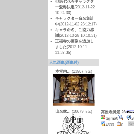
但馬七花寺キャラクタ
ー愛称決定
(2012-11-22
10:24:30)
キャラクター命名集計
中
(2012-11-02 23:12:17)
キャラ命名、ご協力感
謝
(2012-10-29 10:10:31)
正福寺の画像を追加し
ました
(2012-10-11
11:37:35)
人気画像(画像付)
本堂内...
(13987 hits)
山名家...
(10679 hits)
高照寺風景 28
tajima0
2
4303
0