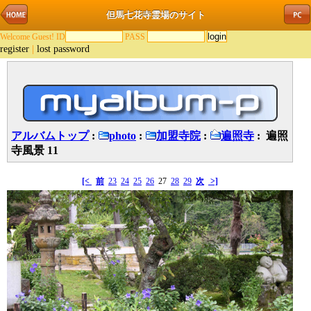
但馬七花寺霊場のサイト
Welcome Guest! ID
PASS
register
|
lost password
アルバムトップ
:
photo
:
加盟寺院
:
遍照寺
: 遍照
寺風景 11
[<
前
23
24
25
26
27
28
29
次
>]