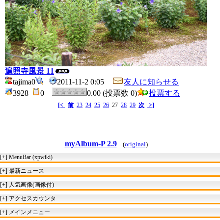
遍照寺風景 11
tajima0
2011-11-2 0:05
友人に知らせる
3928
0
0.00 (投票数 0)
投票する
[<
前
23
24
25
26
27
28
29
次
>]
myAlbum-P 2.9
(
original
)
[+]
MenuBar (xpwiki)
[+]
最新ニュース
[+]
人気画像(画像付)
[+]
アクセスカウンタ
[+]
メインメニュー