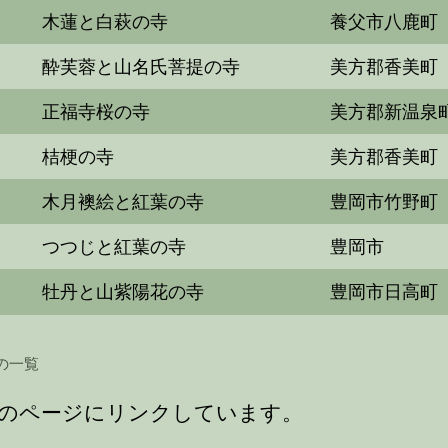
木蓮と白萩の寺
養父市八鹿町
酔芙蓉と山名氏菩提の寺
美方郡香美町
正福寺桜の寺
美方郡新温泉
桔梗の寺
美方郡香美町
木月襖絵と紅葉の寺
豊岡市竹野町
つつじと紅葉の寺
豊岡市
牡丹と山紫陽花の寺
豊岡市日高町
の一覧
のページにリンクしています。