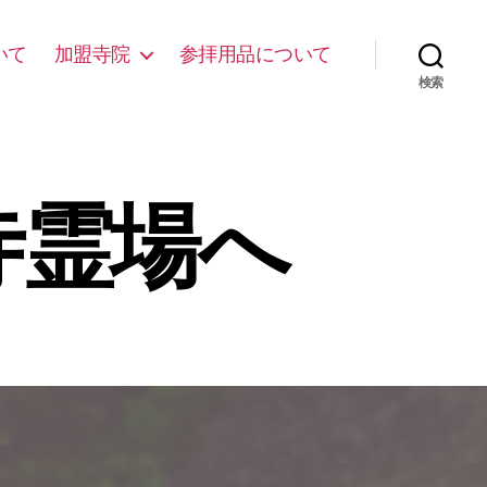
いて
加盟寺院
参拝用品について
検索
寺霊場へ