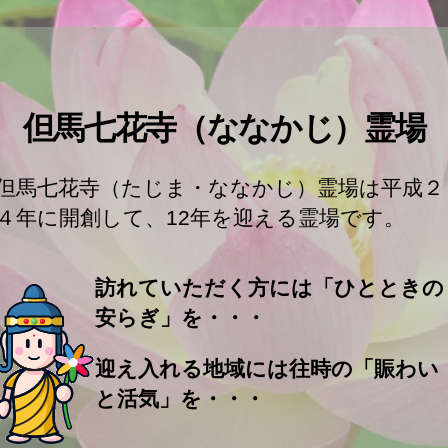
但馬七花寺（ななかじ）霊場
但馬七花寺（たじま・ななかじ）霊場は平成２
４年に開創して、12年を迎える霊場です。
訪れていただく方には「ひとときの
安らぎ」を・・・
迎え入れる地域には往時の「賑わい
と活気」を・・・