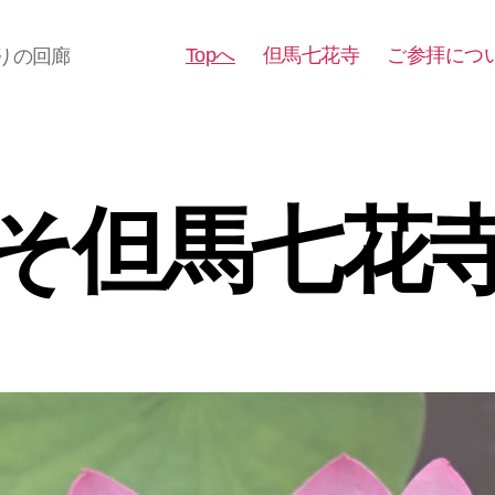
Topへ
但馬七花寺
ご参拝につ
りの回廊
そ但馬七花