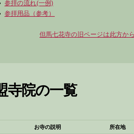
参拝の流れ(一例)
参拝用品（参考）
但馬七花寺の旧ページは此方か
盟寺院の一覧
お寺の説明
所在地