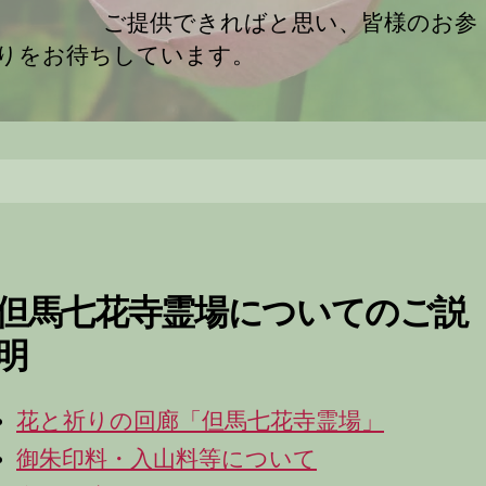
ご提供できればと思い、皆様のお参
りをお待ちしています。
但馬七花寺霊場についてのご説
明
花と祈りの回廊「但馬七花寺霊場」
御朱印料・入山料等について